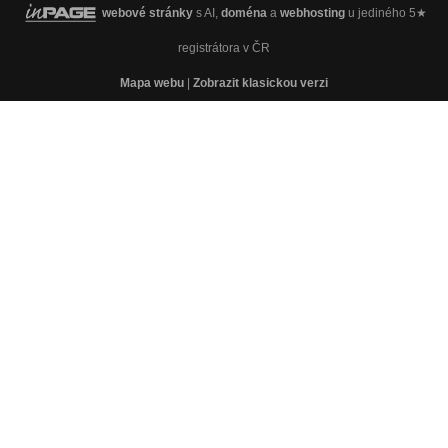
webové stránky
s AI,
doména
a
webhosting
u jediného 5★
registrátora v ČR
Mapa webu
|
Zobrazit klasickou verzi