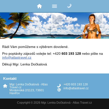
Rádi Vám pomůžeme s výběrem dovolené.
Pro poptávky zájezdů volejte tel: +420
603 193 128
nebo pište na
info@atlastravel.cz
Děkuji Mgr. Lenka Dočkalová
Kontakt
Mgr. Lenka Dočkalová - Atlas
+420 603 193 128
Travel.cz
info@atlastravel.cz
Moskevská 2/1123, 73601
Havířov
Copyright © 2026 Mgr. Lenka Dočkalová - Atlas Travel.cz